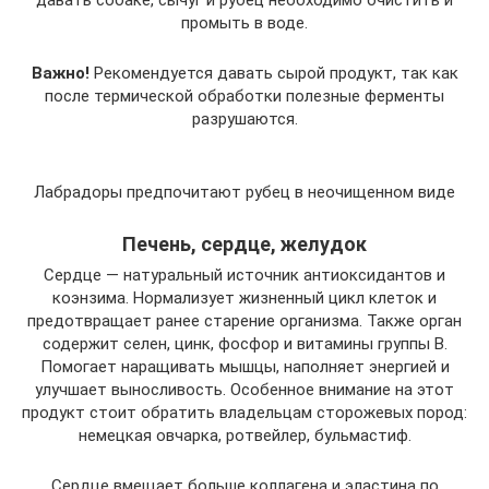
давать собаке, сычуг и рубец необходимо очистить и
промыть в воде.
Важно!
Рекомендуется давать сырой продукт, так как
после термической обработки полезные ферменты
разрушаются.
Лабрадоры предпочитают рубец в неочищенном виде
Печень, сердце, желудок
Сердце — натуральный источник антиоксидантов и
коэнзима. Нормализует жизненный цикл клеток и
предотвращает ранее старение организма. Также орган
содержит селен, цинк, фосфор и витамины группы В.
Помогает наращивать мышцы, наполняет энергией и
улучшает выносливость. Особенное внимание на этот
продукт стоит обратить владельцам сторожевых пород:
немецкая овчарка, ротвейлер, бульмастиф.
Сердце вмещает больше коллагена и эластина по