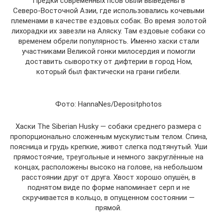
Предки современных псов были выведены в
Северо‑Восточной Азии, где использовались кочевыми
племенами в качестве ездовых собак. Во время золотой
лихорадки их завезли на Аляску. Там ездовые собаки со
временем обрели популярность. Именно хаски стали
участниками Великой гонки милосердия и помогли
доставить сыворотку от дифтерии в город Ном,
который был фактически на грани гибели.
Фото: HannaNes/Depositphotos
Хаски The Siberian Husky — собаки среднего размера с
пропорционально сложенным мускулистым телом. Спина,
поясница и грудь крепкие, живот слегка подтянутый. Уши
прямостоячие, треугольные и немного закруглённые на
концах, расположены высоко на голове, на небольшом
расстоянии друг от друга. Хвост хорошо опушён, в
поднятом виде по форме напоминает серп и не
скручивается в кольцо, в опущенном состоянии —
прямой.