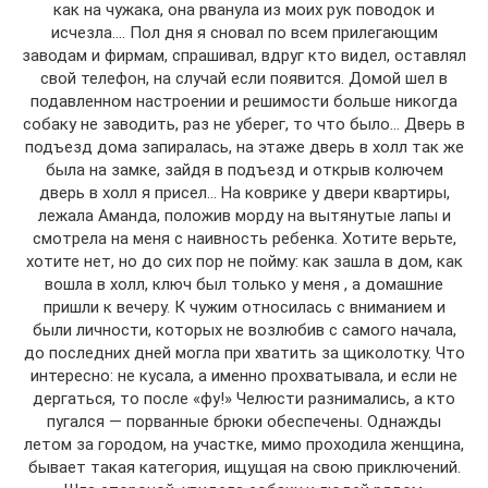
как на чужака, она рванула из моих рук поводок и
исчезла…. Пол дня я сновал по всем прилегающим
заводам и фирмам, спрашивал, вдруг кто видел, оставлял
свой телефон, на случай если появится. Домой шел в
подавленном настроении и решимости больше никогда
собаку не заводить, раз не уберег, то что было… Дверь в
подъезд дома запиралась, на этаже дверь в холл так же
была на замке, зайдя в подъезд и открыв колючем
дверь в холл я присел… На коврике у двери квартиры,
лежала Аманда, положив морду на вытянутые лапы и
смотрела на меня с наивность ребенка. Хотите верьте,
хотите нет, но до сих пор не пойму: как зашла в дом, как
вошла в холл, ключ был только у меня , а домашние
пришли к вечеру. К чужим относилась с вниманием и
были личности, которых не возлюбив с самого начала,
до последних дней могла при хватить за щиколотку. Что
интересно: не кусала, а именно прохватывала, и если не
дергаться, то после «фу!» Челюсти разнимались, а кто
пугался — порванные брюки обеспечены. Однажды
летом за городом, на участке, мимо проходила женщина,
бывает такая категория, ищущая на свою приключений.