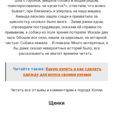
Шла стороной, увидела собаку и людей рядом,
поинтересовалась: не кусается?», ответили, что всяко
бывает, при близилась и уперлась на нашу машину.
Аманда ласково зашла сзади и прихватила за
щиколотку, сколько было визга … Залив ранки едом,
спровадили пострадавшую, показав ей справки по
прививкам, а собаку из поля зрения потеряли. Искали два
часа. Обошли все село, нашли за церковью, за алтарной
частью. Собака лежала … И плакала. Много интересных, я
бы даже сказал невероятных историй было, все
рассказывать не хватит времени читать…
Читайте также:
Какую купить и как сделать
одежду для мопса своими руками
Читать все отзывы и комментарии к породе Колли
Щенки