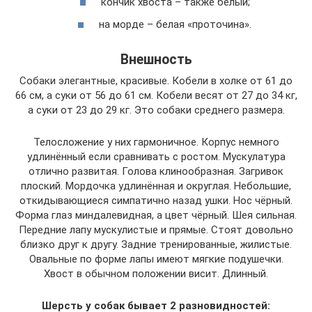
кончик хвоста – также белый;
на морде – белая «проточина».
Внешность
Собаки элегантные, красивые. Кобели в холке от 61 до
66 см, а суки от 56 до 61 см. Кобели весят от 27 до 34 кг,
а суки от 23 до 29 кг. Это собаки среднего размера.
Телосложение у них гармоничное. Корпус немного
удлинённый если сравнивать с ростом. Мускулатура
отлично развитая. Голова клинообразная. Загривок
плоский. Мордочка удлинённая и округлая. Небольшие,
откидывающиеся симпатично назад ушки. Нос чёрный.
Форма глаз миндалевидная, а цвет чёрный. Шея сильная.
Передние лапу мускулистые и прямые. Стоят довольно
близко друг к другу. Задние тренированные, жилистые.
Овальные по форме лапы имеют мягкие подушечки.
Хвост в обычном положении висит. Длинный.
Шерсть у собак бывает 2 разновидностей: