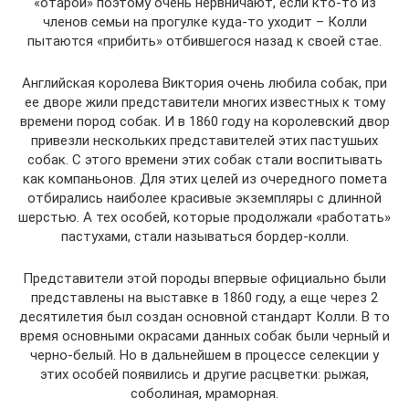
«отарой» поэтому очень нервничают, если кто-то из
членов семьи на прогулке куда-то уходит – Колли
пытаются «прибить» отбившегося назад к своей стае.
Английская королева Виктория очень любила собак, при
ее дворе жили представители многих известных к тому
времени пород собак. И в 1860 году на королевский двор
привезли нескольких представителей этих пастушьих
собак. С этого времени этих собак стали воспитывать
как компаньонов. Для этих целей из очередного помета
отбирались наиболее красивые экземпляры с длинной
шерстью. А тех особей, которые продолжали «работать»
пастухами, стали называться бордер-колли.
Представители этой породы впервые официально были
представлены на выставке в 1860 году, а еще через 2
десятилетия был создан основной стандарт Колли. В то
время основными окрасами данных собак были черный и
черно-белый. Но в дальнейшем в процессе селекции у
этих особей появились и другие расцветки: рыжая,
соболиная, мраморная.