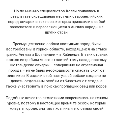
Но по мнению специалистов Колли появились в
результате скрещивания местных староанглийских
пород овчарок и тех псов, которых привозили с собой
завоеватели и переселяющиеся в Англию народы из
других стран.
Преимущественно собаки пастушьих пород были
востребованы в горной области, находящейся на стыке
границ Англии и Шотландии – в Хайленде. В этих странах
волков истребили много столетий тому назад, поэтому
шотландские овчарки – совершенно не агрессивная
порода – ей не было необходимости спасать скот от
хищников. В задачи этой пастушьей собаки входило не
давать отдельным особям отбиваться от стада, а
также участвовать в поисках пропавших овец или коров.
Подобные качества столетиями закреплялись на генном
уровне, поэтому в настоящее время те особи, которые
живут в городе, считают хозяина и его семью своей