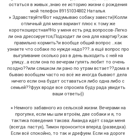
остаться в живых ,знаю ее историю жизни с рождения
мой телефон 89151034802 Наталья.
»
Здравствуйте!Вот надумываю собаку завести)Колли
отличный для меня вариант плюс к тому же
короткошерстная!!Но у меня есть ряд вопросов-Легко
ли она дрессируется,Подходит ли она для квартир?,как
правильно кормить?и вообще общий вопрос …как
узнаете что собаке по нужде надо???..а ещё вопрос про
выгуливание сколько раз в день выходить с ней на
улицу….а если она по вечерам гулять любит то очень
поздно??или слишком ли рано по утрам встает??дома я
бываю вообщем часто но всё же иногда бывают дела
ничего если она будет оставаться либо одна либо с
семьей??фуух вроде все спросила буду рада увидеть
ваши ответы))
»
Немного забавного из сельской жизни. Вечерами на
прогулке, если мы шли втроём, две собаки и я, то
тактика поведения такова: Аманда идёт сзади меня
(всегда. пастух), Тимон проносится вперёд (разведка).
Если всё спокойно, то так и дрефуем. Если на дороге