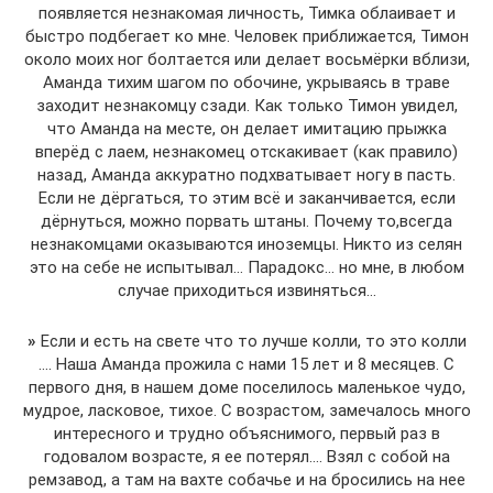
появляется незнакомая личность, Тимка облаивает и
быстро подбегает ко мне. Человек приближается, Тимон
около моих ног болтается или делает восьмёрки вблизи,
Аманда тихим шагом по обочине, укрываясь в траве
заходит незнакомцу сзади. Как только Тимон увидел,
что Аманда на месте, он делает имитацию прыжка
вперёд с лаем, незнакомец отскакивает (как правило)
назад, Аманда аккуратно подхватывает ногу в пасть.
Если не дёргаться, то этим всё и заканчивается, если
дёрнуться, можно порвать штаны. Почему то,всегда
незнакомцами оказываются иноземцы. Никто из селян
это на себе не испытывал… Парадокс… но мне, в любом
случае приходиться извиняться…
»
Если и есть на свете что то лучше колли, то это колли
…. Наша Аманда прожила с нами 15 лет и 8 месяцев. С
первого дня, в нашем доме поселилось маленькое чудо,
мудрое, ласковое, тихое. С возрастом, замечалось много
интересного и трудно объяснимого, первый раз в
годовалом возрасте, я ее потерял…. Взял с собой на
ремзавод, а там на вахте собачье и на бросились на нее