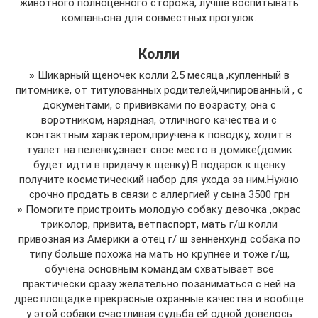
животного полноценного сторожа, лучше воспитывать
компаньона для совместных прогулок.
Колли
»
Шикарный щеночек колли 2,5 месяца ,купленный в
питомнике, от титулованных родителей,чипированный , с
документами, с прививками по возрасту, она с
воротником, нарядная, отличного качества и с
контактным характером,приучена к поводку, ходит в
туалет на пеленку,знает свое место в домике(домик
будет идти в придачу к щенку).В подарок к щенку
получите косметический набор для ухода за ним.Нужно
срочно продать в связи с аллергией у сына 3500 грн
»
Помогите пристроить молодую собаку девочка ,окрас
триколор, привита, ветпаспорт, мать г/ш колли
привозная из Америки а отец г/ ш зенненхунд собака по
типу больше похожа на мать но крупнее и тоже г/ш,
обучена основным командам схватывает все
практически сразу желательно позаниматься с ней на
дрес.площадке прекрасные охранные качества и вообще
у этой собаки счастливая судьба ей одной довелось