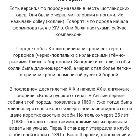
Есть версия, что породу назвали в честь шотландских
овец. Они были с чёрными головами и ногами. Их
называли colley (коллей). Говорят, что порода начала
формироваться с XIV в. Они были пастухами, сейчас
компаньоны.
Породе собак Колли приливали крови сеттеров-
гордонов (чёрно-подпалых) с ирландскими (тёмно-
рыжими, ближе к бордовым). Заводчики хотели, чтобы
колли была длинношёрстной, а череп стал более лёгким
и прилили крови знаменитой русской борзой.
В последнем десятилетии XIX и начале XX в. англичане
говорили: «Колли русского типа». В Англии первые
собаки этой породы появились в 1860 г. Уже тогда была
длинношёрстная с короткошёрстной разновидностью и
даже короткохвостые особи. Но только через 25 лет
(1885 г.) колли стали такими, какими мы их привыкли
видеть на улицах. Первый стандарт утвердили в клубе
любителей колли в 1891 г. Было 3 правки, дополнений и