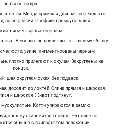
почти без жира.
коватая. Морда прямая и длинная, переход ото
й, но не резкий. Профиль прямоугольный.
ий, пигментирован черным.
косые. Веки плотно прилегают к глазному яблоку.
к челюсти, узкие, пигментированы черным.
ые, плотно прилегают к скулам. Закруглены на
концах.
, шея округлая, сухая, без подвеса.
ая, доходит до локтей. Спина прямая и широкая,
пкая и широкая. Живот подтянут.
и мускулистые. Когти упираются в землю.
ый, к концу становится тоньше. На спине не
жится обычно в приподнятом положении.