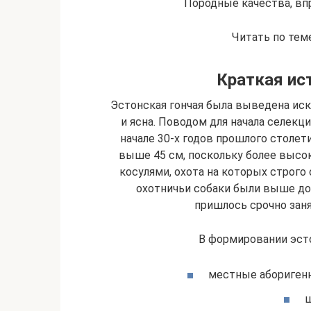
Породные качества, впр
Читать по тем
Краткая ис
Эстонская гончая была выведена иск
и ясна. Поводом для начала селек
начале 30-х годов прошлого столет
выше 45 см, поскольку более высо
косулями, охота на которых строго
охотничьи собаки были выше до
пришлось срочно зан
В формировании эсто
местные аборигенн
ш