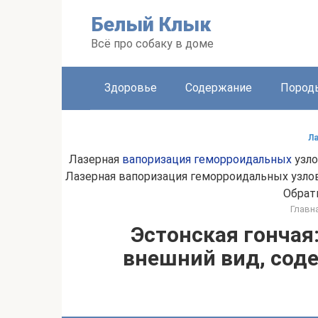
Перейти
Белый Клык
к
контенту
Всё про собаку в доме
Здоровье
Содержание
Пород
Ла
Лазерная
вапоризация геморроидальных
узло
Лазерная вапоризация геморроидальных узлов
Обрат
Главн
Эстонская гончая
внешний вид, соде