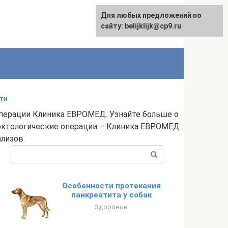
Для любых предложений по
сайту: belijklijk@cp9.ru
сти
операции Клиника ЕВРОМЕД. Узнайте больше о
роктологические операции – Клиника ЕВРОМЕД.
лизов.
Поиск:
Особенности протекания
панкреатита у собак
Здоровье