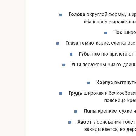
Голова
округлой формы, широ
лба к носу выраженны
Нос
широк
Глаза
темно-карие, слегка рас
Губы
плотно прилегают 
Уши
посажены низко, длинн
Корпус
вытянутый
Грудь
широкая и бочкообразн
поясница кре
Лапы
крепкие, сухие 
Хвост
у основания толст
закидывается, но дер