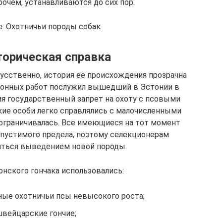
очем, устанавливаются до сих пор.
е: Охотничьи породы собак
торическая справка
усственно, история её происхождения прозрачна
ционных работ послужил вышедший в Эстонии в
ия государственный запрет на охоту с псовыми
кие особи легко справлялись с малочисленными
 ограничивалась. Все имеющиеся на тот момент
пустимого предела, поэтому селекционерам
яться выведением новой породы.
нского гончака использовались:
ые охотничьи псы невысокого роста;
вейцарские гончие;