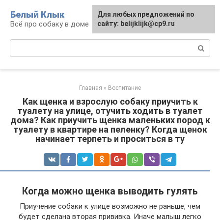
Перейти
Белый Клык
Для любых предложений по
к
Всё про собаку в доме
сайту: belijklijk@cp9.ru
контенту
Поиск:
Главная
»
Воспитание
Как щенка и взрослую собаку приучить к
туалету на улице, отучить ходить в туалет
дома? Как приучить щенка маленьких пород к
туалету в квартире на пеленку? Когда щенок
начинает терпеть и проситься в ту
Когда можно щенка выводить гулять
Приучение собаки к улице возможно не раньше, чем
будет сделана вторая прививка. Иначе малыш легко