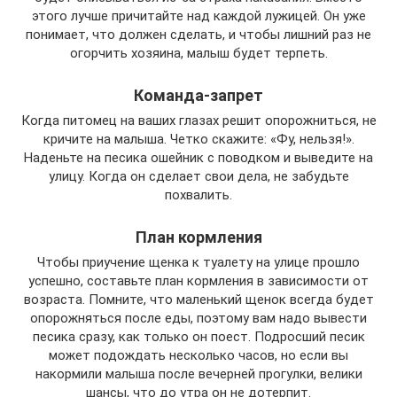
этого лучше причитайте над каждой лужицей. Он уже
понимает, что должен сделать, и чтобы лишний раз не
огорчить хозяина, малыш будет терпеть.
Команда-запрет
Когда питомец на ваших глазах решит опорожниться, не
кричите на малыша. Четко скажите: «Фу, нельзя!».
Наденьте на песика ошейник с поводком и выведите на
улицу. Когда он сделает свои дела, не забудьте
похвалить.
План кормления
Чтобы приучение щенка к туалету на улице прошло
успешно, составьте план кормления в зависимости от
возраста. Помните, что маленький щенок всегда будет
опорожняться после еды, поэтому вам надо вывести
песика сразу, как только он поест. Подросший песик
может подождать несколько часов, но если вы
накормили малыша после вечерней прогулки, велики
шансы, что до утра он не дотерпит.