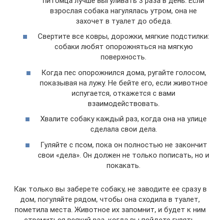
питомца лучше выгуливать 3 раза в день. Если
взрослая собака нагулялась утром, она не
захочет в туалет до обеда.
Свертите все ковры, дорожки, мягкие подстилки:
собаки любят опорожняться на мягкую
поверхность.
Когда пес опорожнился дома, ругайте голосом,
показывая на лужу. Не бейте его, если животное
испугается, откажется с вами
взаимодействовать.
Хвалите собаку каждый раз, когда она на улице
сделала свои дела.
Гуляйте с псом, пока он полностью не закончит
свои «дела». Он должен не только пописать, но и
покакать.
Как только вы заберете собаку, не заводите ее сразу в
дом, погуляйте рядом, чтобы она сходила в туалет,
пометила места. Животное их запомнит, и будет к ним
стремиться всякий раз, когда вы пойдете гулять.