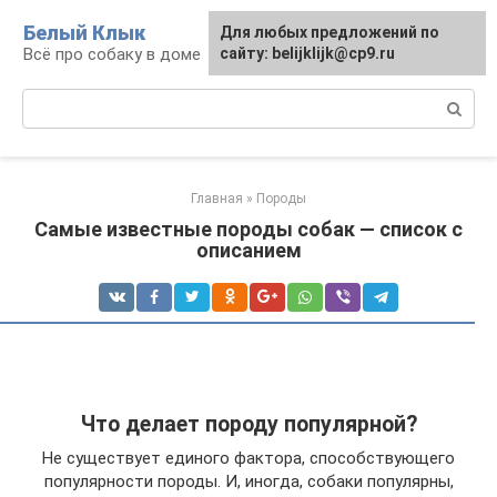
Перейти
Белый Клык
Для любых предложений по
к
Всё про собаку в доме
сайту: belijklijk@cp9.ru
контенту
Поиск:
Главная
»
Породы
Самые известные породы собак — список с
описанием
Что делает породу популярной?
Не существует единого фактора, способствующего
популярности породы. И, иногда, собаки популярны,