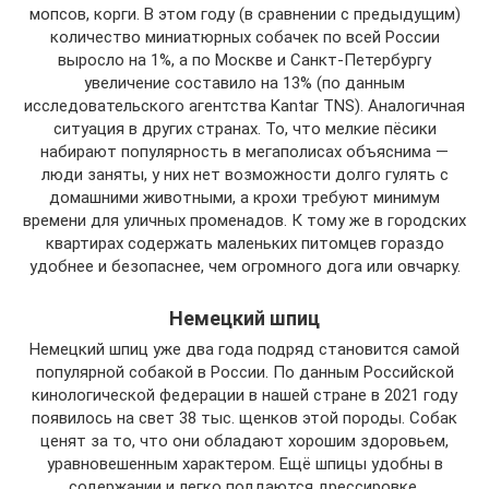
мопсов, корги. В этом году (в сравнении с предыдущим)
количество миниатюрных собачек по всей России
выросло на 1%, а по Москве и Санкт-Петербургу
увеличение составило на 13% (по данным
исследовательского агентства Kantar TNS). Аналогичная
ситуация в других странах. То, что мелкие пёсики
набирают популярность в мегаполисах объяснима —
люди заняты, у них нет возможности долго гулять с
домашними животными, а крохи требуют минимум
времени для уличных променадов. К тому же в городских
квартирах содержать маленьких питомцев гораздо
удобнее и безопаснее, чем огромного дога или овчарку.
Немецкий шпиц
Немецкий шпиц уже два года подряд становится самой
популярной собакой в России. По данным Российской
кинологической федерации в нашей стране в 2021 году
появилось на свет 38 тыс. щенков этой породы. Собак
ценят за то, что они обладают хорошим здоровьем,
уравновешенным характером. Ещё шпицы удобны в
содержании и легко поддаются дрессировке.