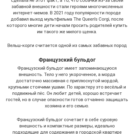
сделала не этот факт, а то, что собачки из-за своей
забавной внешности стали героями многочисленных
интернет-мемов. В 2021 году популярности породе
добавил выход мультфильма The Queen’s Corgi, после
которого многие дети начали просить родителей купить
им такого же милого щенка.
Вельш-корги считается одной из самых забавных пород
Французский бульдог
Французский бульдог имеет запоминающуюся
внешность. Тело у него укороченное, а морда
достаточно массивная с приплюснутой мордой,
крупными стоячими ушами. По характеру это весёлый и
подвижный пёс. Он любит детей, хорошо встречает
гостей, но в случае опасности готов отчаянно защищать
хозяина и его семью.
Французский бульдог сочетает в себе суровую
внешность и компактные размеры, идеально
подходящие для содержания в городской квартире