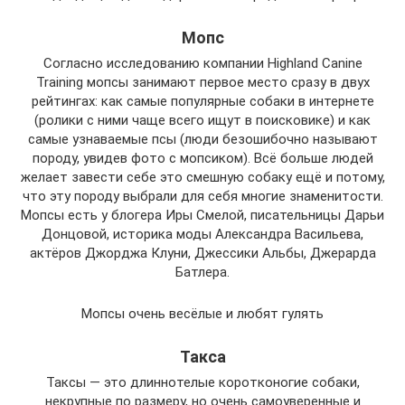
Мопс
Согласно исследованию компании Highland Canine
Training мопсы занимают первое место сразу в двух
рейтингах: как самые популярные собаки в интернете
(ролики с ними чаще всего ищут в поисковике) и как
самые узнаваемые псы (люди безошибочно называют
породу, увидев фото с мопсиком). Всё больше людей
желает завести себе это смешную собаку ещё и потому,
что эту породу выбрали для себя многие знаменитости.
Мопсы есть у блогера Иры Смелой, писательницы Дарьи
Донцовой, историка моды Александра Васильева,
актёров Джорджа Клуни, Джессики Альбы, Джерарда
Батлера.
Мопсы очень весёлые и любят гулять
Такса
Таксы — это длиннотелые коротконогие собаки,
некрупные по размеру, но очень самоуверенные и