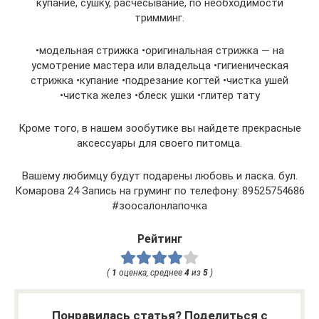
купание, сушку, расчесывание, по необходимости
тримминг.
•модельная стрижка •оригинальная стрижка — на
усмотрение мастера или владельца •гигиеническая
стрижка •купание •подрезание когтей •чистка ушей
•чистка желез •блеск ушки •глитер тату
Кроме того, в нашем зообутике вы найдете прекрасные
аксессуары для своего питомца.
Вашему любимцу будут подарены любовь и ласка. бул.
Комарова 24 Запись на груминг по телефону: 89525754686
#зоосалонлапочка
Рейтинг
(
1
оценка, среднее
4
из
5
)
Понравилась статья? Поделиться с