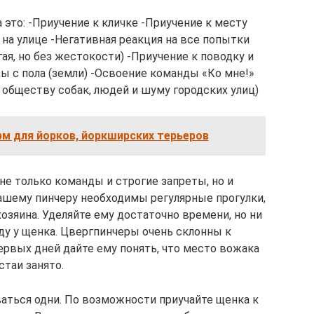
это: -Приучение к кличке -Приучение к месту
 на улице -Негативная реакция на все попытки
ая, но без жестокости) -Приучение к поводку и
ы с пола (земли) -Освоение команды «Ко мне!»
 обществу собак, людей и шуму городских улиц)
рм для йорков, йоркширских терьеров
не только команды и строгие запреты, но и
шему пинчеру необходимы регулярные прогулки,
озяина. Уделяйте ему достаточно времени, но ни
оду у щенка. Цвергпинчеры очень склонны к
рвых дней дайте ему понять, что место вожака
стаи занято.
аться одни. По возможности приучайте щенка к