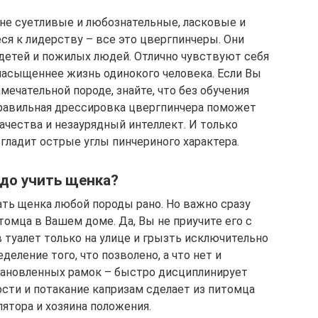
 не суетливые и любознательные, ласковые и
ся к лидерству – все это цвергпинчеры. Они
детей и пожилых людей. Отлично чувствуют себя
насыщеннее жизнь одинокого человека. Если Вы
мечательной породе, знайте, что без обучения
правильная дрессировка цвергпинчера поможет
ачества и незаурядный интеллект. И только
гладит острые углы пинчериного характера.
до учить щенка?
ать щенка любой породы рано. Но важно сразу
омца в Вашем доме. Да, Вы не приучите его с
в туалет только на улице и грызть исключительно
деление того, что позволено, а что нет и
тановленных рамок – быстро дисциплинирует
сти и потакание капризам сделает из питомца
ятора и хозяина положения.