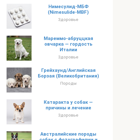
Нимесулид-МБФ
(Nimesulide-MBF)
Здоровье
Мареммо-абруццкая
овчарка — гордость
Италии
Здоровье
Грейхаунд/Английская
Борзая (Великобритания)
Породы
Катаракта у собак —
причины и лечение
Здоровье
Австралийские породы
собак с фотографиями и