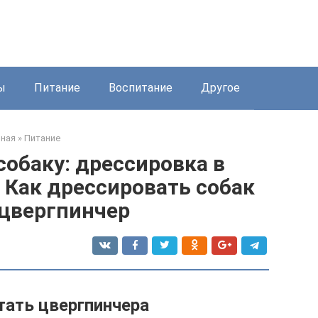
ы
Питание
Воспитание
Другое
вная
»
Питание
собаку: дрессировка в
 Как дрессировать собак
цвергпинчер
тать цвергпинчера