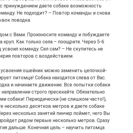
в с принуждением даете собаке возможность
оманду. Не подходит? – Повтор команды и снова
ывок поводка.
ядом с Вами. Произносите команду и побуждаете
а круп. Как только села – поощрите. Через 5-6
 усвоил команду. Сел сам? – Не скупитесь не
серия повторов с воздействием.
 усвоения ошейник можно заменить цепочкой-
ирует питомца! Собака находится слева от Вас.
одка и начинаете движение. Все попытки собаки
 направлении строго пресекайте. Обязательно
ми собаки! Периодически (не слишком часто!),
те несколько десятков метров и даете собаке
Через несколько занятий пинчер поймет, чего Вы
 пройдет рядом первые несколько метров. Сразу
тия дальше. Конечная цель – научить питомца