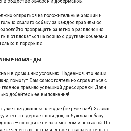
я в обществе овчарок и доберманов.
олжно опираться на положительные эмоции и
тельно хвалите собаку за каждое правильное
озволяйте превращать занятие в развлечение.
ать и отвлекаться на возню с другими собаками
только в перерыве.
вные команды
а и в домашних условиях. Надеемся, что наши
анд помогут Вам самостоятельно справиться с
е главное правило успешной дрессировки: Дали
льно добейтесь ее выполнения!
гуляет на длинном поводке (не рулетке!). Хозяин
у и тут же дергает поводок, побуждая собаку
одошла – поощрите ее лакомством и похвалой. По
ете через раз, потом и вовсе отказываетесь от