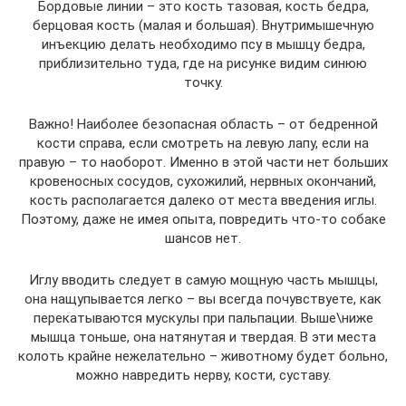
Бордовые линии – это кость тазовая, кость бедра,
берцовая кость (малая и большая). Внутримышечную
инъекцию делать необходимо псу в мышцу бедра,
приблизительно туда, где на рисунке видим синюю
точку.
Важно! Наиболее безопасная область – от бедренной
кости справа, если смотреть на левую лапу, если на
правую – то наоборот. Именно в этой части нет больших
кровеносных сосудов, сухожилий, нервных окончаний,
кость располагается далеко от места введения иглы.
Поэтому, даже не имея опыта, повредить что-то собаке
шансов нет.
Иглу вводить следует в самую мощную часть мышцы,
она нащупывается легко – вы всегда почувствуете, как
перекатываются мускулы при пальпации. Выше\ниже
мышца тоньше, она натянутая и твердая. В эти места
колоть крайне нежелательно – животному будет больно,
можно навредить нерву, кости, суставу.